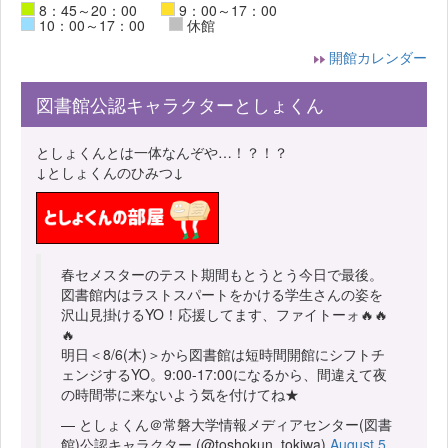
8：45～20：00
9：00～17：00
10：00～17：00
休館
開館カレンダー
図書館公認キャラクターとしょくん
としょくんとは一体なんぞや…！？！？
↓としょくんのひみつ↓
春セメスターのテスト期間もとうとう今日で最後。
図書館内はラストスパートをかける学生さんの姿を
沢山見掛けるYO！応援してます、ファイトーォ🔥🔥
🔥
明日＜8/6(木)＞から図書館は短時間開館にシフトチ
ェンジするYO。9:00-17:00になるから、間違えて夜
の時間帯に来ないよう気を付けてね★
— としょくん＠常磐大学情報メディアセンター(図書
館)公認キャラクター (@toshokun_tokiwa)
August 5,