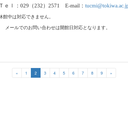
ｅｌ：
029
（
232
）
2571
E-mail
：
tucmi@tokiwa.ac.j
休館中は対応できません。
ールでのお問い合わせは開館日対応となります。
«
1
2
3
4
5
6
7
8
9
»