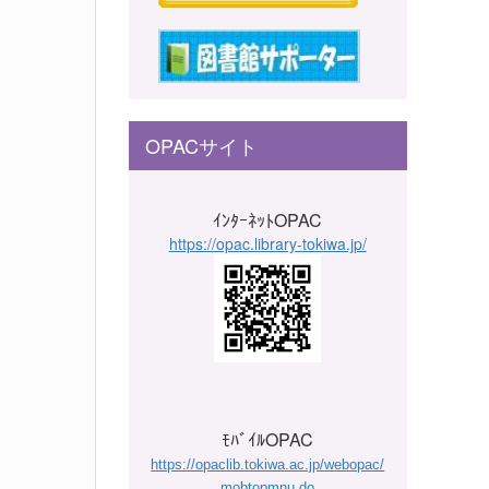
OPACサイト
ｲﾝﾀｰﾈｯﾄOPAC
https://opac.library-tokiwa.jp/
ﾓﾊﾞｲﾙOPAC
https://opaclib.tokiwa.ac.jp/webopac/
mobtopmnu.do