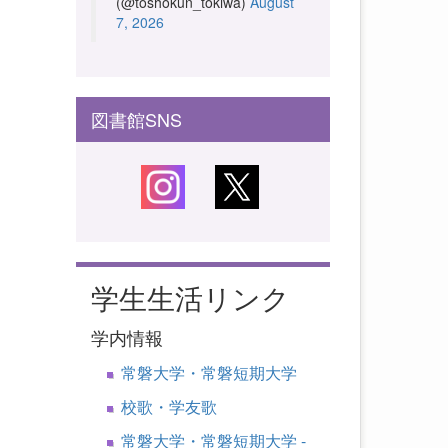
(@toshokun_tokiwa)
August
7, 2026
図書館SNS
学生生活リンク
学内情報
常磐大学・常磐短期大学
校歌・学友歌
常磐大学・常磐短期大学 -