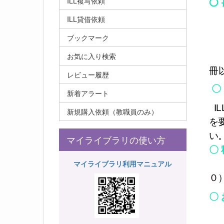
ILL複写依頼
〇
ILL貸借依頼
ブックマーク
お気に入り検索
◎
冊
レビュー履歴
〇
新着アラート
IL
新規購入依頼（教職員のみ）
を
い
マイライブラリの使い方
〇
マイライブラリ利用マニュアル
０
〇
情