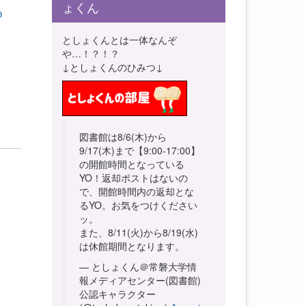
ょくん
p
としょくんとは一体なんぞ
や…！？！？
↓としょくんのひみつ↓
図書館は8/6(木)から
9/17(木)まで【9:00-17:00】
の開館時間となっている
YO！返却ポストはないの
で、開館時間内の返却とな
るYO。お気をつけください
ッ。
また、8/11(火)から8/19(水)
は休館期間となります。
— としょくん＠常磐大学情
報メディアセンター(図書館)
公認キャラクター