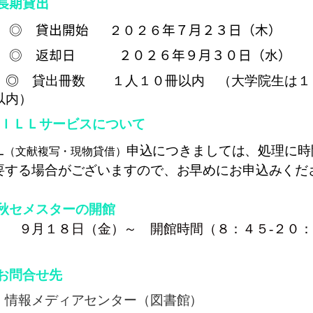
 長期貸出
◎ 貸出開始
２０２６
年７月２３日（木）
◎ 返却日
２０
２６
年９月３０
日（水
）
 貸出冊数 １人１０冊以内 （大学院生は１
以内）
 ＩＬＬサービスについて
L
申込につきましては、処理に時
（文献複写・現物貸借）
要する場合がございますので、お早めにお申込みくだ
。
 秋セメスターの開館
９月１８日（金）～ 開館時間（８：４５-２０：
）
 お問合せ先
報メディアセンター（図書館）