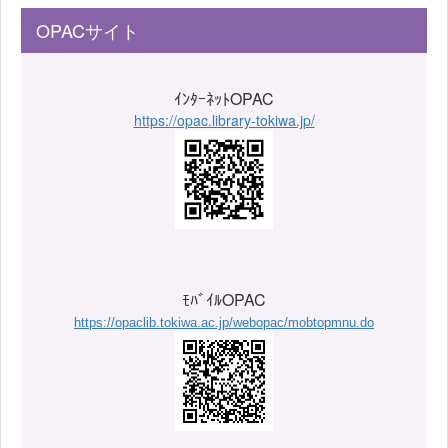
OPACサイト
ｲﾝﾀｰﾈｯﾄOPAC
https://opac.library-tokiwa.jp/
ﾓﾊﾞｲﾙOPAC
https://opaclib.tokiwa.ac.jp/webopac/mobtopmnu.do