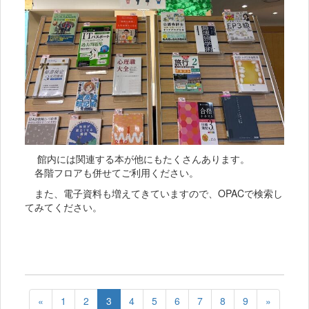
館内には関連する本が他にもたくさんあります。
各階フロアも併せてご利用ください。
また、電子資料も増えてきていますので、OPACで検索し
てみてください。
«
1
2
3
4
5
6
7
8
9
»