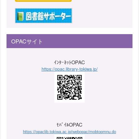
OPACサイト
ｲﾝﾀｰﾈｯﾄOPAC
https://opac.library-tokiwa.jp/
ﾓﾊﾞｲﾙOPAC
https://opaclib.tokiwa.ac.jp/webopac/mobtopmnu.do