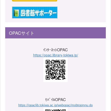
OPACサイト
ｲﾝﾀｰﾈｯﾄOPAC
https://opac.library-tokiwa.jp/
ﾓﾊﾞｲﾙOPAC
https://opaclib.tokiwa.ac.jp/webopac/mobtopmnu.do