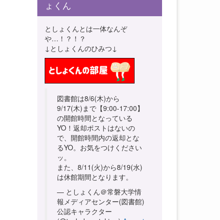
ょくん
としょくんとは一体なんぞ
や…！？！？
↓としょくんのひみつ↓
図書館は8/6(木)から
9/17(木)まで【9:00-17:00】
の開館時間となっている
YO！返却ポストはないの
で、開館時間内の返却とな
るYO。お気をつけください
ッ。
また、8/11(火)から8/19(水)
は休館期間となります。
— としょくん＠常磐大学情
報メディアセンター(図書館)
公認キャラクター