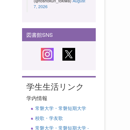
(@toshokun_tokiwa)
August
7, 2026
図書館SNS
学生生活リンク
学内情報
常磐大学・常磐短期大学
校歌・学友歌
常磐大学・常磐短期大学 -