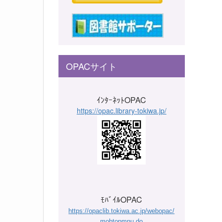
OPACサイト
ｲﾝﾀｰﾈｯﾄOPAC
https://opac.library-tokiwa.jp/
ﾓﾊﾞｲﾙOPAC
https://opaclib.tokiwa.ac.jp/webopac/
mobtopmnu.do