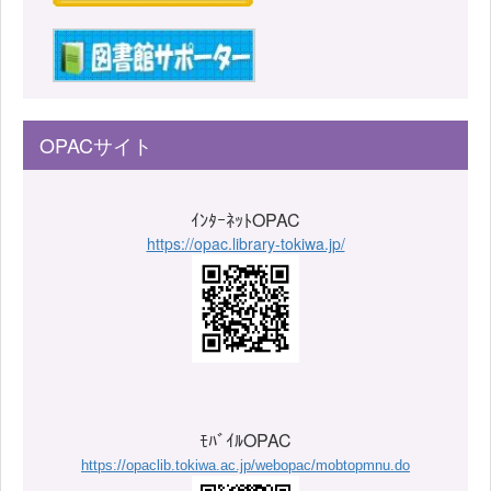
OPACサイト
ｲﾝﾀｰﾈｯﾄOPAC
https://opac.library-tokiwa.jp/
ﾓﾊﾞｲﾙOPAC
https://opaclib.tokiwa.ac.jp/webopac/mobtopmnu.do