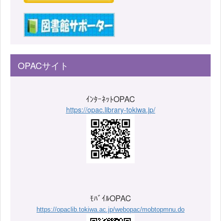
OPACサイト
ｲﾝﾀｰﾈｯﾄOPAC
https://opac.library-tokiwa.jp/
ﾓﾊﾞｲﾙOPAC
https://opaclib.tokiwa.ac.jp/webopac/mobtopmnu.do