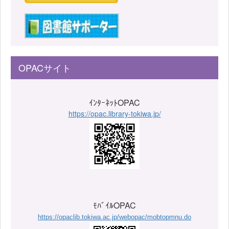
OPACサイト
ｲﾝﾀｰﾈｯﾄOPAC
https://opac.library-tokiwa.jp/
ﾓﾊﾞｲﾙOPAC
https://opaclib.tokiwa.ac.jp/webopac/mobtopmnu.do