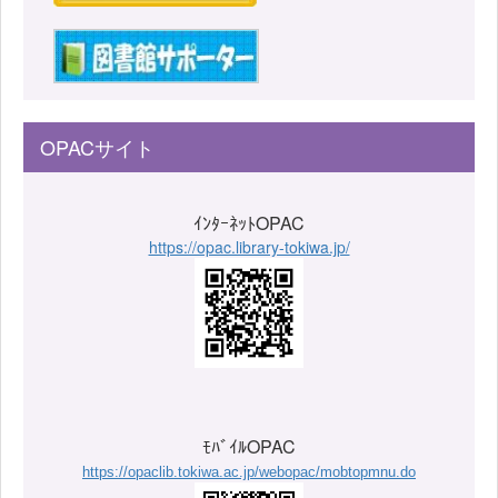
OPACサイト
ｲﾝﾀｰﾈｯﾄOPAC
https://opac.library-tokiwa.jp/
ﾓﾊﾞｲﾙOPAC
https://opaclib.tokiwa.ac.jp/webopac/mobtopmnu.do