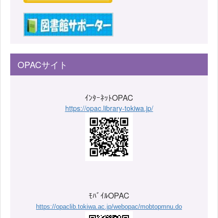
OPACサイト
ｲﾝﾀｰﾈｯﾄOPAC
https://opac.library-tokiwa.jp/
ﾓﾊﾞｲﾙOPAC
https://opaclib.tokiwa.ac.jp/webopac/mobtopmnu.do