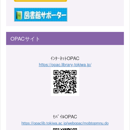
OPACサイト
ｲﾝﾀｰﾈｯﾄOPAC
https://opac.library-tokiwa.jp/
ﾓﾊﾞｲﾙOPAC
https://opaclib.tokiwa.ac.jp/webopac/mobtopmnu.do