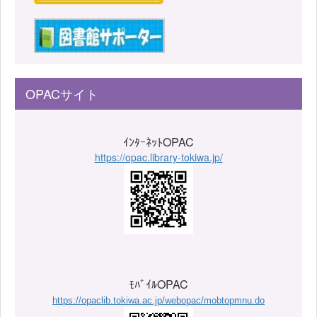
OPACサイト
ｲﾝﾀｰﾈｯﾄOPAC
https://opac.library-tokiwa.jp/
ﾓﾊﾞｲﾙOPAC
https://opaclib.tokiwa.ac.jp/webopac/mobtopmnu.do