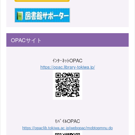
OPACサイト
ｲﾝﾀｰﾈｯﾄOPAC
https://opac.library-tokiwa.jp/
ﾓﾊﾞｲﾙOPAC
https://opaclib.tokiwa.ac.jp/webopac/mobtopmnu.do