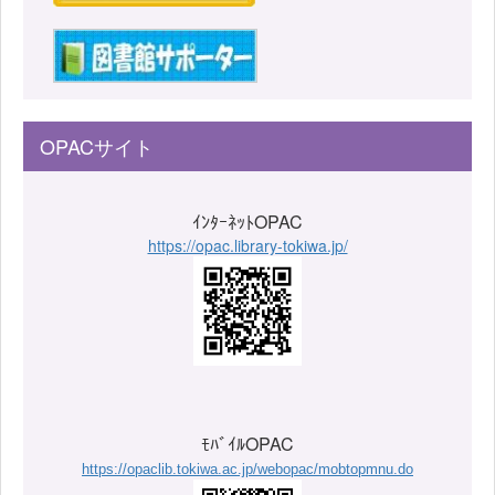
OPACサイト
ｲﾝﾀｰﾈｯﾄOPAC
https://opac.library-tokiwa.jp/
ﾓﾊﾞｲﾙOPAC
https://opaclib.tokiwa.ac.jp/webopac/mobtopmnu.do