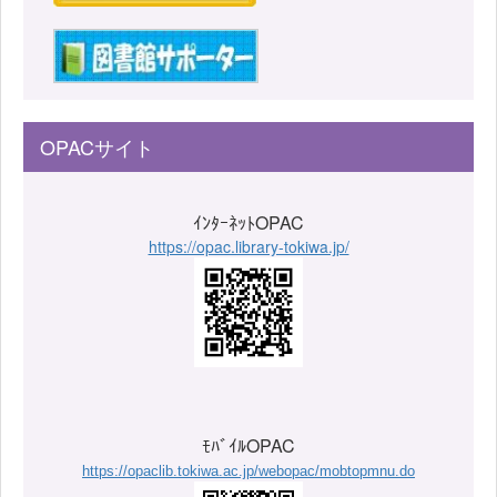
OPACサイト
ｲﾝﾀｰﾈｯﾄOPAC
https://opac.library-tokiwa.jp/
ﾓﾊﾞｲﾙOPAC
https://opaclib.tokiwa.ac.jp/webopac/mobtopmnu.do