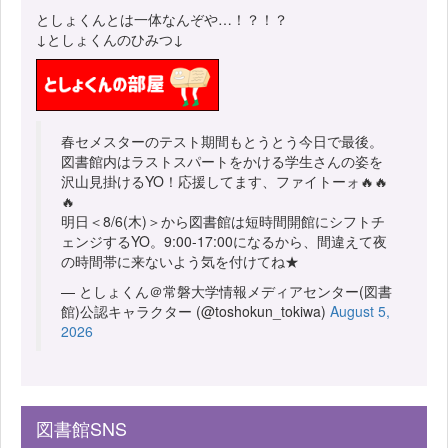
としょくんとは一体なんぞや…！？！？
↓としょくんのひみつ↓
春セメスターのテスト期間もとうとう今日で最後。
図書館内はラストスパートをかける学生さんの姿を
沢山見掛けるYO！応援してます、ファイトーォ🔥🔥
🔥
明日＜8/6(木)＞から図書館は短時間開館にシフトチ
ェンジするYO。9:00-17:00になるから、間違えて夜
の時間帯に来ないよう気を付けてね★
— としょくん＠常磐大学情報メディアセンター(図書
館)公認キャラクター (@toshokun_tokiwa)
August 5,
2026
図書館SNS