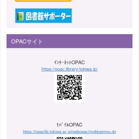
OPACサイト
ｲﾝﾀｰﾈｯﾄOPAC
https://opac.library-tokiwa.jp/
ﾓﾊﾞｲﾙOPAC
https://opaclib.tokiwa.ac.jp/webopac/mobtopmnu.do