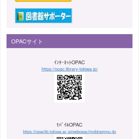
OPACサイト
ｲﾝﾀｰﾈｯﾄOPAC
https://opac.library-tokiwa.jp/
ﾓﾊﾞｲﾙOPAC
https://opaclib.tokiwa.ac.jp/webopac/mobtopmnu.do