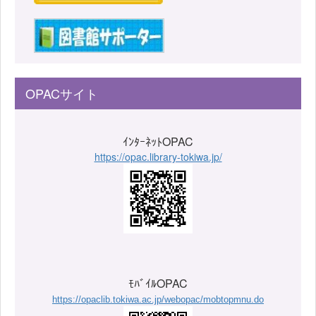
OPACサイト
ｲﾝﾀｰﾈｯﾄOPAC
https://opac.library-tokiwa.jp/
ﾓﾊﾞｲﾙOPAC
https://opaclib.tokiwa.ac.jp/webopac/mobtopmnu.do