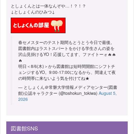
としょくんとは一体なんぞや…！？！？
↓としょくんのひみつ↓
春セメスターのテスト期間もとうとう今日で最後。
図書館内はラストスパートをかける学生さんの姿を
沢山見掛けるYO！応援してます、ファイトーォ🔥🔥
🔥
明日＜8/6(木)＞から図書館は短時間開館にシフトチ
ェンジするYO。9:00-17:00になるから、間違えて夜
の時間帯に来ないよう気を付けてね★
— としょくん＠常磐大学情報メディアセンター(図書
館)公認キャラクター (@toshokun_tokiwa)
August 5,
2026
図書館SNS