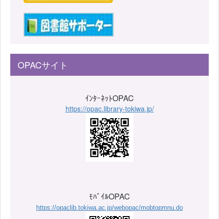
OPACサイト
ｲﾝﾀｰﾈｯﾄOPAC
https://opac.library-tokiwa.jp/
ﾓﾊﾞｲﾙOPAC
https://opaclib.tokiwa.ac.jp/webopac/mobtopmnu.do