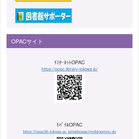
OPACサイト
ｲﾝﾀｰﾈｯﾄOPAC
https://opac.library-tokiwa.jp/
ﾓﾊﾞｲﾙOPAC
https://opaclib.tokiwa.ac.jp/webopac/mobtopmnu.do